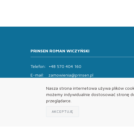
PRINSEN ROMAN WICZYŃSKI
Telefon:
+48 570 404 160
E-mail:
zamowienia@prinsen.pl
Godziny otwarcia:
Nasza strona internetowa używa plików cooki
Pon - Pt: 8:00 - 14:00 Sob: zamknięte
możemy indywidualnie dostosować stronę do 
przeglądarce.
AKCEPTUJĘ