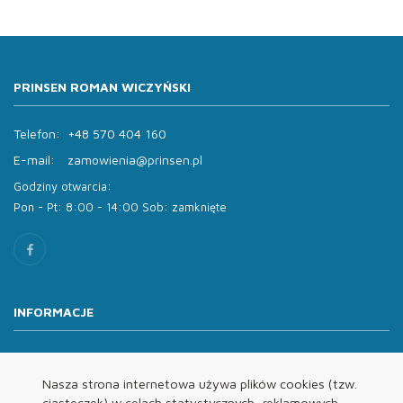
PRINSEN ROMAN WICZYŃSKI
Telefon:
+48 570 404 160
E-mail:
zamowienia@prinsen.pl
Godziny otwarcia:
Pon - Pt: 8:00 - 14:00 Sob: zamknięte
INFORMACJE
O nas
Oferta
Nasza strona internetowa używa plików cookies (tzw.
ciasteczek) w celach statystycznych, reklamowych