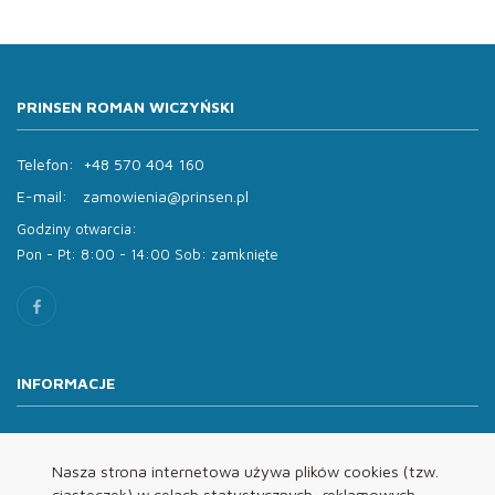
PRINSEN ROMAN WICZYŃSKI
Telefon:
+48 570 404 160
E-mail:
zamowienia@prinsen.pl
Godziny otwarcia:
Pon - Pt: 8:00 - 14:00 Sob: zamknięte
INFORMACJE
O nas
Oferta
Nasza strona internetowa używa plików cookies (tzw.
ciasteczek) w celach statystycznych, reklamowych