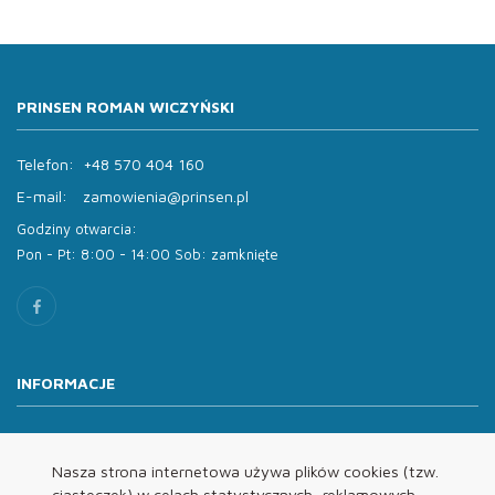
PRINSEN ROMAN WICZYŃSKI
Telefon:
+48 570 404 160
E-mail:
zamowienia@prinsen.pl
Godziny otwarcia:
Pon - Pt: 8:00 - 14:00 Sob: zamknięte
INFORMACJE
O nas
Oferta
Nasza strona internetowa używa plików cookies (tzw.
ciasteczek) w celach statystycznych, reklamowych