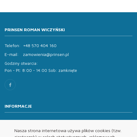
PRINSEN ROMAN WICZYŃSKI
Telefon:
+48 570 404 160
E-mail:
zamowienia@prinsen.pl
Godziny otwarcia:
Pon - Pt: 8:00 - 14:00 Sob: zamknięte
INFORMACJE
O nas
Oferta
Nasza strona internetowa używa plików cookies (tzw.
ciasteczek) w celach statystycznych, reklamowych