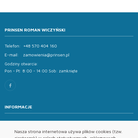
PRINSEN ROMAN WICZYŃSKI
Telefon:
+48 570 404 160
E-mail:
zamowienia@prinsen.pl
Godziny otwarcia:
Pon - Pt: 8:00 - 14:00 Sob: zamknięte
INFORMACJE
O nas
Oferta
Nasza strona internetowa używa plików cookies (tzw.
ciasteczek) w celach statystycznych, reklamowych