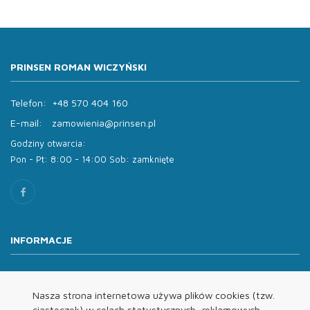
PRINSEN ROMAN WICZYŃSKI
Telefon:
+48 570 404 160
E-mail:
zamowienia@prinsen.pl
Godziny otwarcia:
Pon - Pt: 8:00 - 14:00 Sob: zamknięte
INFORMACJE
O nas
Oferta
Nasza strona internetowa używa plików cookies (tzw.
ciasteczek) w celach statystycznych, reklamowych