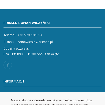
PRINSEN ROMAN WICZYŃSKI
Telefon:
+48 570 404 160
E-mail:
zamowienia@prinsen.pl
Godziny otwarcia:
Pon - Pt: 8:00 - 14:00 Sob: zamknięte
INFORMACJE
O nas
Oferta
Nasza strona internetowa używa plików cookies (tzw.
ciasteczek) w celach statystycznych, reklamowych