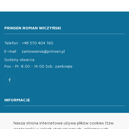
PRINSEN ROMAN WICZYŃSKI
Telefon:
+48 570 404 160
E-mail:
zamowienia@prinsen.pl
Godziny otwarcia:
Pon - Pt: 8:00 - 14:00 Sob: zamknięte
INFORMACJE
O nas
Oferta
Nasza strona internetowa używa plików cookies (tzw.
ciasteczek) w celach statystycznych, reklamowych