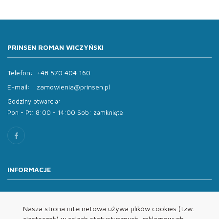
PRINSEN ROMAN WICZYŃSKI
Telefon:
+48 570 404 160
E-mail:
zamowienia@prinsen.pl
Godziny otwarcia:
Pon - Pt: 8:00 - 14:00 Sob: zamknięte
INFORMACJE
O nas
Oferta
Nasza strona internetowa używa plików cookies (tzw.
ciasteczek) w celach statystycznych, reklamowych