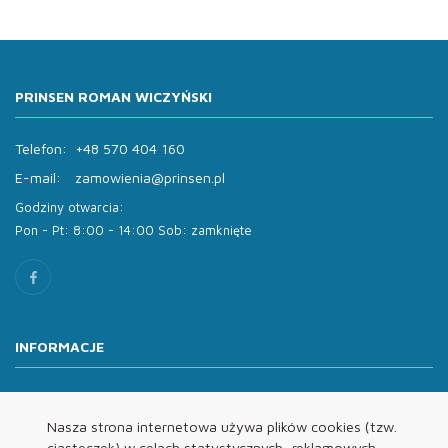
PRINSEN ROMAN WICZYŃSKI
Telefon:
+48 570 404 160
E-mail:
zamowienia@prinsen.pl
Godziny otwarcia:
Pon - Pt: 8:00 - 14:00 Sob: zamknięte
INFORMACJE
O nas
Oferta
Nasza strona internetowa używa plików cookies (tzw.
ciasteczek) w celach statystycznych, reklamowych