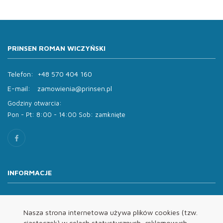
PRINSEN ROMAN WICZYŃSKI
Telefon:
+48 570 404 160
E-mail:
zamowienia@prinsen.pl
Godziny otwarcia:
Pon - Pt: 8:00 - 14:00 Sob: zamknięte
INFORMACJE
O nas
Oferta
Nasza strona internetowa używa plików cookies (tzw.
ciasteczek) w celach statystycznych, reklamowych