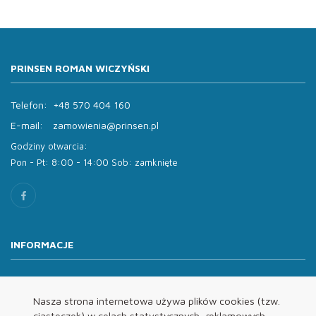
PRINSEN ROMAN WICZYŃSKI
Telefon:
+48 570 404 160
E-mail:
zamowienia@prinsen.pl
Godziny otwarcia:
Pon - Pt: 8:00 - 14:00 Sob: zamknięte
INFORMACJE
O nas
Oferta
Nasza strona internetowa używa plików cookies (tzw.
ciasteczek) w celach statystycznych, reklamowych