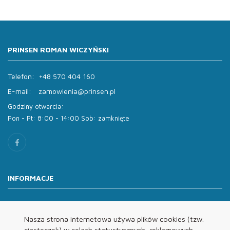
PRINSEN ROMAN WICZYŃSKI
Telefon:
+48 570 404 160
E-mail:
zamowienia@prinsen.pl
Godziny otwarcia:
Pon - Pt: 8:00 - 14:00 Sob: zamknięte
INFORMACJE
O nas
Oferta
Nasza strona internetowa używa plików cookies (tzw.
ciasteczek) w celach statystycznych, reklamowych