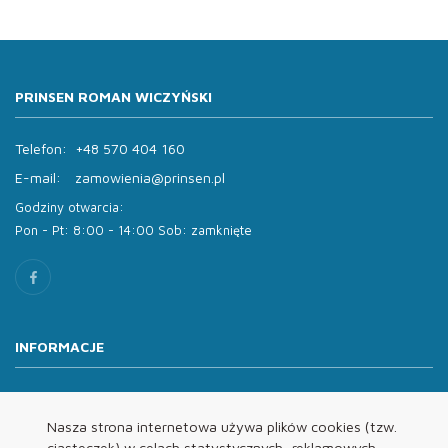
PRINSEN ROMAN WICZYŃSKI
Telefon:
+48 570 404 160
E-mail:
zamowienia@prinsen.pl
Godziny otwarcia:
Pon - Pt: 8:00 - 14:00 Sob: zamknięte
INFORMACJE
O nas
Oferta
Nasza strona internetowa używa plików cookies (tzw.
ciasteczek) w celach statystycznych, reklamowych