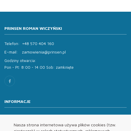
PRINSEN ROMAN WICZYŃSKI
Telefon:
+48 570 404 160
E-mail:
zamowienia@prinsen.pl
Godziny otwarcia:
Pon - Pt: 8:00 - 14:00 Sob: zamknięte
INFORMACJE
O nas
Oferta
Nasza strona internetowa używa plików cookies (tzw.
ciasteczek) w celach statystycznych, reklamowych