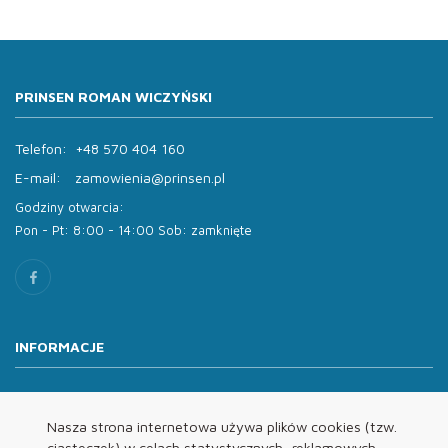
PRINSEN ROMAN WICZYŃSKI
Telefon:
+48 570 404 160
E-mail:
zamowienia@prinsen.pl
Godziny otwarcia:
Pon - Pt: 8:00 - 14:00 Sob: zamknięte
INFORMACJE
O nas
Oferta
Nasza strona internetowa używa plików cookies (tzw.
ciasteczek) w celach statystycznych, reklamowych