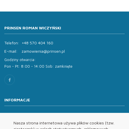
PRINSEN ROMAN WICZYŃSKI
Telefon:
+48 570 404 160
E-mail:
zamowienia@prinsen.pl
Godziny otwarcia:
Pon - Pt: 8:00 - 14:00 Sob: zamknięte
INFORMACJE
O nas
Oferta
Nasza strona internetowa używa plików cookies (tzw.
ciasteczek) w celach statystycznych, reklamowych