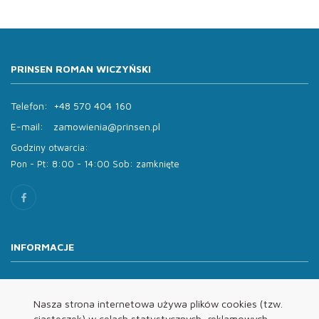
PRINSEN ROMAN WICZYŃSKI
Telefon:
+48 570 404 160
E-mail:
zamowienia@prinsen.pl
Godziny otwarcia:
Pon - Pt: 8:00 - 14:00 Sob: zamknięte
INFORMACJE
O nas
Oferta
Nasza strona internetowa używa plików cookies (tzw.
ciasteczek) w celach statystycznych, reklamowych