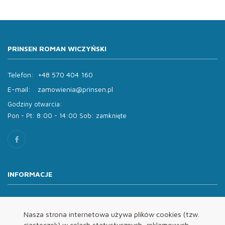
PRINSEN ROMAN WICZYŃSKI
Telefon:
+48 570 404 160
E-mail:
zamowienia@prinsen.pl
Godziny otwarcia:
Pon - Pt: 8:00 - 14:00 Sob: zamknięte
INFORMACJE
O nas
Oferta
Nasza strona internetowa używa plików cookies (tzw.
ciasteczek) w celach statystycznych, reklamowych