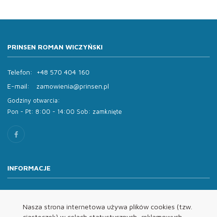
PRINSEN ROMAN WICZYŃSKI
Telefon:
+48 570 404 160
E-mail:
zamowienia@prinsen.pl
Godziny otwarcia:
Pon - Pt: 8:00 - 14:00 Sob: zamknięte
INFORMACJE
O nas
Oferta
Nasza strona internetowa używa plików cookies (tzw.
ciasteczek) w celach statystycznych, reklamowych