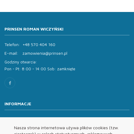
PRINSEN ROMAN WICZYŃSKI
Telefon:
+48 570 404 160
E-mail:
zamowienia@prinsen.pl
Godziny otwarcia:
Pon - Pt: 8:00 - 14:00 Sob: zamknięte
INFORMACJE
O nas
Oferta
Nasza strona internetowa używa plików cookies (tzw.
ciasteczek) w celach statystycznych, reklamowych