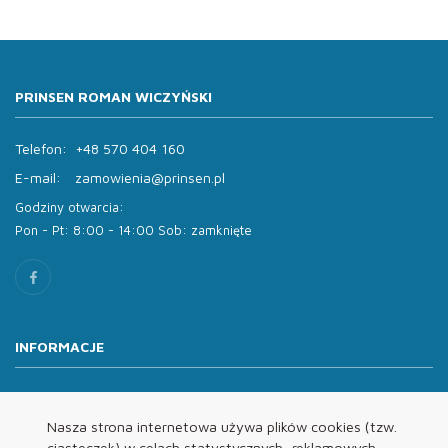
PRINSEN ROMAN WICZYŃSKI
Telefon:
+48 570 404 160
E-mail:
zamowienia@prinsen.pl
Godziny otwarcia:
Pon - Pt: 8:00 - 14:00 Sob: zamknięte
INFORMACJE
O nas
Oferta
Nasza strona internetowa używa plików cookies (tzw.
ciasteczek) w celach statystycznych, reklamowych