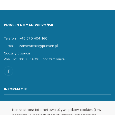
PRINSEN ROMAN WICZYŃSKI
Telefon:
+48 570 404 160
E-mail:
zamowienia@prinsen.pl
Godziny otwarcia:
Pon - Pt: 8:00 - 14:00 Sob: zamknięte
INFORMACJE
O nas
Oferta
Nasza strona internetowa używa plików cookies (tzw.
ciasteczek) w celach statystycznych, reklamowych