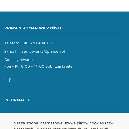
PRINSEN ROMAN WICZYŃSKI
Telefon:
+48 570 404 160
E-mail:
zamowienia@prinsen.pl
Godziny otwarcia:
Pon - Pt: 8:00 - 14:00 Sob: zamknięte
INFORMACJE
O nas
Oferta
Nasza strona internetowa używa plików cookies (tzw.
ciasteczek) w celach statystycznych, reklamowych