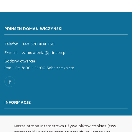
PRINSEN ROMAN WICZYŃSKI
Telefon:
+48 570 404 160
E-mail:
zamowienia@prinsen.pl
Godziny otwarcia:
Pon - Pt: 8:00 - 14:00 Sob: zamknięte
INFORMACJE
O nas
Oferta
Nasza strona internetowa używa plików cookies (tzw.
ciasteczek) w celach statystycznych, reklamowych