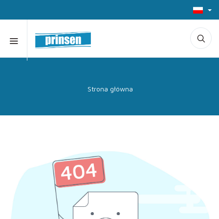
Strona główna