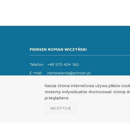
PRINSEN ROMAN WICZYŃSKI
Telefon:
+48 570 404 160
E-mail:
zamowienia@prinsen.pl
Godziny otwarcia:
Nasza strona internetowa używa plików cooki
Pon - Pt: 8:00 - 14:00 Sob: zamknięte
możemy indywidualnie dostosować stronę do 
przeglądarce.
AKCEPTUJĘ