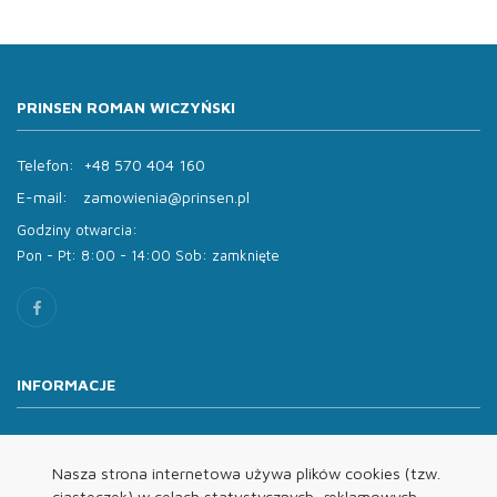
PRINSEN ROMAN WICZYŃSKI
Telefon:
+48 570 404 160
E-mail:
zamowienia@prinsen.pl
Godziny otwarcia:
Pon - Pt: 8:00 - 14:00 Sob: zamknięte
INFORMACJE
O nas
Oferta
Nasza strona internetowa używa plików cookies (tzw.
ciasteczek) w celach statystycznych, reklamowych