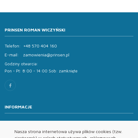
PRINSEN ROMAN WICZYŃSKI
Telefon:
+48 570 404 160
E-mail:
zamowienia@prinsen.pl
Godziny otwarcia:
Pon - Pt: 8:00 - 14:00 Sob: zamknięte
INFORMACJE
O nas
Oferta
Nasza strona internetowa używa plików cookies (tzw.
ciasteczek) w celach statystycznych, reklamowych