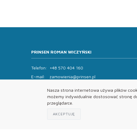
PRINSEN ROMAN WICZYŃSKI
Telefon:
+48 570 404 160
E-mail:
zamowienia@prinsen.pl
Godziny otwarcia:
Nasza strona internetowa używa plików cooki
Pon - Pt: 8:00 - 14:00 Sob: zamknięte
możemy indywidualnie dostosować stronę do 
przeglądarce.
AKCEPTUJĘ