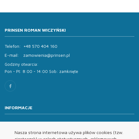
PRINSEN ROMAN WICZYŃSKI
Telefon:
+48 570 404 160
E-mail:
zamowienia@prinsen.pl
Godziny otwarcia:
Pon - Pt: 8:00 - 14:00 Sob: zamknięte
INFORMACJE
O nas
Oferta
Nasza strona internetowa używa plików cookies (tzw.
ciasteczek) w celach statystycznych, reklamowych