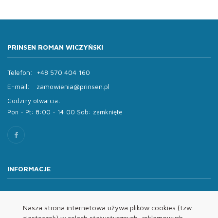
PRINSEN ROMAN WICZYŃSKI
Telefon:
+48 570 404 160
E-mail:
zamowienia@prinsen.pl
Godziny otwarcia:
Pon - Pt: 8:00 - 14:00 Sob: zamknięte
INFORMACJE
O nas
Oferta
Nasza strona internetowa używa plików cookies (tzw.
ciasteczek) w celach statystycznych, reklamowych