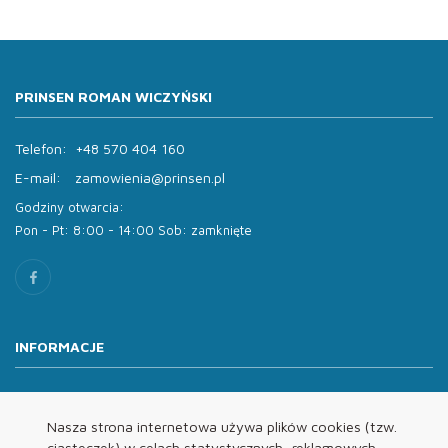
PRINSEN ROMAN WICZYŃSKI
Telefon:
+48 570 404 160
E-mail:
zamowienia@prinsen.pl
Godziny otwarcia:
Pon - Pt: 8:00 - 14:00 Sob: zamknięte
INFORMACJE
O nas
Oferta
Nasza strona internetowa używa plików cookies (tzw.
ciasteczek) w celach statystycznych, reklamowych