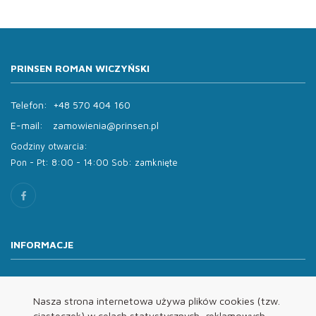
PRINSEN ROMAN WICZYŃSKI
Telefon:
+48 570 404 160
E-mail:
zamowienia@prinsen.pl
Godziny otwarcia:
Pon - Pt: 8:00 - 14:00 Sob: zamknięte
INFORMACJE
O nas
Oferta
Nasza strona internetowa używa plików cookies (tzw.
ciasteczek) w celach statystycznych, reklamowych