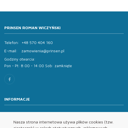
PRINSEN ROMAN WICZYŃSKI
Telefon:
+48 570 404 160
E-mail:
zamowienia@prinsen.pl
Godziny otwarcia:
Pon - Pt: 8:00 - 14:00 Sob: zamknięte
INFORMACJE
O nas
Oferta
Nasza strona internetowa używa plików cookies (tzw.
ciasteczek) w celach statystycznych, reklamowych