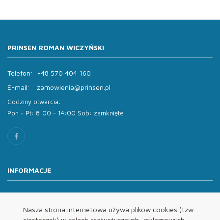
PRINSEN ROMAN WICZYŃSKI
Telefon:
+48 570 404 160
E-mail:
zamowienia@prinsen.pl
Godziny otwarcia:
Pon - Pt: 8:00 - 14:00 Sob: zamknięte
INFORMACJE
O nas
Oferta
Nasza strona internetowa używa plików cookies (tzw.
ciasteczek) w celach statystycznych, reklamowych