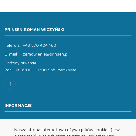
PRINSEN ROMAN WICZYŃSKI
Telefon:
+48 570 404 160
E-mail:
zamowienia@prinsen.pl
Godziny otwarcia:
Pon - Pt: 8:00 - 14:00 Sob: zamknięte
INFORMACJE
O nas
Oferta
Nasza strona internetowa używa plików cookies (tzw.
ciasteczek) w celach statystycznych, reklamowych