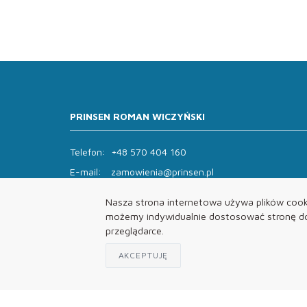
PRINSEN ROMAN WICZYŃSKI
Telefon:
+48 570 404 160
E-mail:
zamowienia@prinsen.pl
Godziny otwarcia:
Nasza strona internetowa używa plików cooki
Pon - Pt: 8:00 - 14:00 Sob: zamknięte
możemy indywidualnie dostosować stronę do 
przeglądarce.
AKCEPTUJĘ