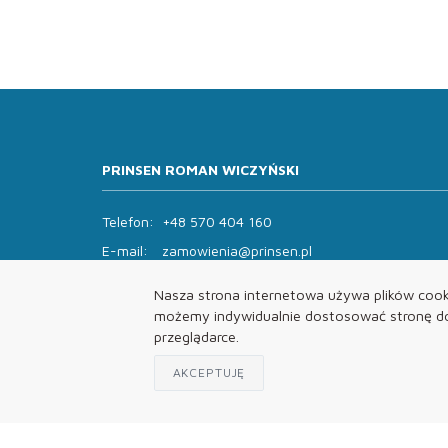
PRINSEN ROMAN WICZYŃSKI
Telefon:
+48 570 404 160
E-mail:
zamowienia@prinsen.pl
Godziny otwarcia:
Nasza strona internetowa używa plików cooki
Pon - Pt: 8:00 - 14:00 Sob: zamknięte
możemy indywidualnie dostosować stronę do 
przeglądarce.
AKCEPTUJĘ