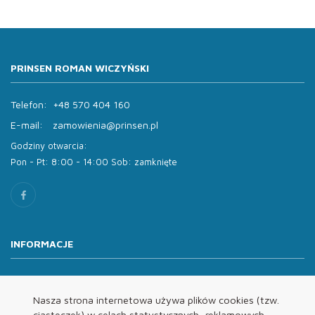
PRINSEN ROMAN WICZYŃSKI
Telefon:
+48 570 404 160
E-mail:
zamowienia@prinsen.pl
Godziny otwarcia:
Pon - Pt: 8:00 - 14:00 Sob: zamknięte
INFORMACJE
O nas
Oferta
Nasza strona internetowa używa plików cookies (tzw.
ciasteczek) w celach statystycznych, reklamowych