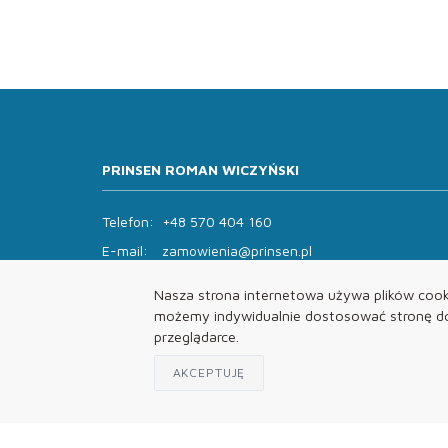
PRINSEN ROMAN WICZYŃSKI
Telefon:
+48 570 404 160
E-mail:
zamowienia@prinsen.pl
Godziny otwarcia:
Nasza strona internetowa używa plików cooki
Pon - Pt: 8:00 - 14:00 Sob: zamknięte
możemy indywidualnie dostosować stronę do 
przeglądarce.
AKCEPTUJĘ