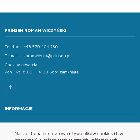
PRINSEN ROMAN WICZYŃSKI
Telefon:
+48 570 404 160
E-mail:
zamowienia@prinsen.pl
Godziny otwarcia:
Pon - Pt: 8:00 - 14:00 Sob: zamknięte
INFORMACJE
O nas
Oferta
Nasza strona internetowa używa plików cookies (tzw.
ciasteczek) w celach statystycznych, reklamowych