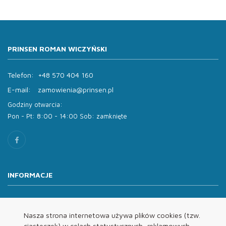
PRINSEN ROMAN WICZYŃSKI
Telefon:
+48 570 404 160
E-mail:
zamowienia@prinsen.pl
Godziny otwarcia:
Pon - Pt: 8:00 - 14:00 Sob: zamknięte
INFORMACJE
O nas
Oferta
Nasza strona internetowa używa plików cookies (tzw.
ciasteczek) w celach statystycznych, reklamowych