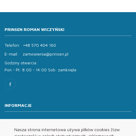
PRINSEN ROMAN WICZYŃSKI
Telefon:
+48 570 404 160
E-mail:
zamowienia@prinsen.pl
Godziny otwarcia:
Pon - Pt: 8:00 - 14:00 Sob: zamknięte
INFORMACJE
O nas
Oferta
Nasza strona internetowa używa plików cookies (tzw.
ciasteczek) w celach statystycznych, reklamowych