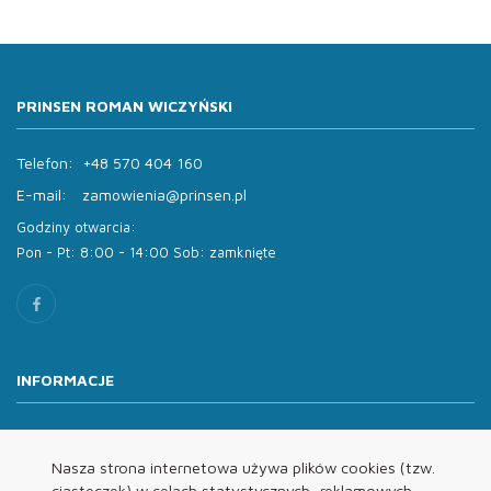
PRINSEN ROMAN WICZYŃSKI
Telefon:
+48 570 404 160
E-mail:
zamowienia@prinsen.pl
Godziny otwarcia:
Pon - Pt: 8:00 - 14:00 Sob: zamknięte
INFORMACJE
O nas
Oferta
Nasza strona internetowa używa plików cookies (tzw.
ciasteczek) w celach statystycznych, reklamowych