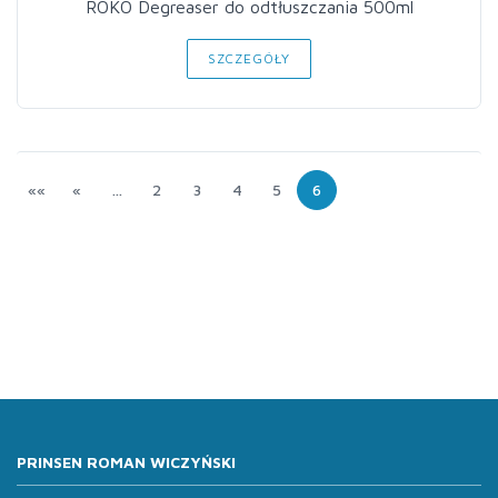
ROKO Degreaser do odtłuszczania 500ml
SZCZEGÓŁY
««
«
…
2
3
4
5
6
PRINSEN ROMAN WICZYŃSKI