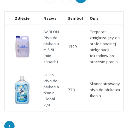
Zdjęcie
Nazwa
Symbol
Opis
BARLON
Preparat
Płyn do
zmiękczający do
płukania
profesjonalnej
1329
MIŚ 5L
pielęgnacji
(mix
tekstyliów po
zapach)
procesie prania
SOFIN
Płyn do
Skoncentrowany
płukania
773
płyn do płukania
tkanin
tkanin
Global
2,5L
1