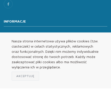
INFORMACJE
O nas
Oferta
Nasza strona internetowa używa plików cookies (tzw.
ciasteczek) w celach statystycznych, reklamowych
Kontakt
oraz funkcjonalnych. Dzięki nim możemy indywidualnie
REGULAMINY
dostosować stronę do twoich potrzeb. Każdy może
zaakceptować pliki cookies albo ma możliwość
wyłączenia ich w przeglądarce.
Regulamin
Polityka Prywatności
AKCEPTUJĘ
Klauzula Informacyjna
© 2026 B2B Prinsen.