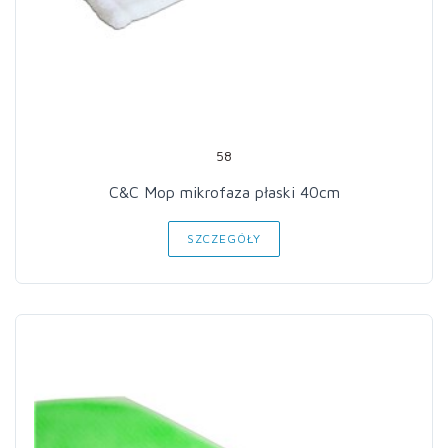
58
C&C Mop mikrofaza płaski 40cm
SZCZEGÓŁY