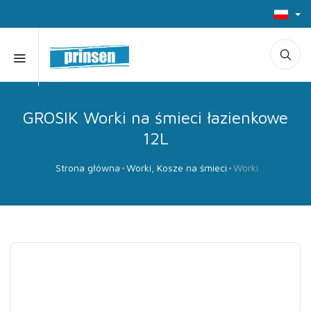
GROSIK Worki na śmieci łazienkowe
12L
Strona główna
Worki, Kosze na śmieci
Worki