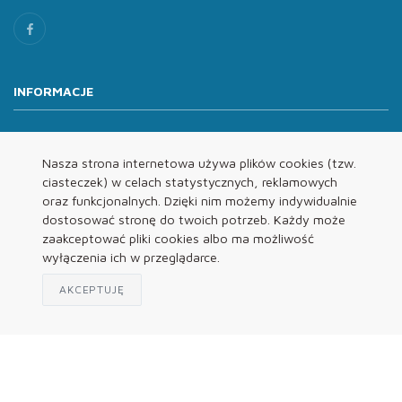
INFORMACJE
O nas
Oferta
Nasza strona internetowa używa plików cookies (tzw.
ciasteczek) w celach statystycznych, reklamowych
Kontakt
oraz funkcjonalnych. Dzięki nim możemy indywidualnie
REGULAMINY
dostosować stronę do twoich potrzeb. Każdy może
zaakceptować pliki cookies albo ma możliwość
wyłączenia ich w przeglądarce.
Regulamin
Polityka Prywatności
AKCEPTUJĘ
Klauzula Informacyjna